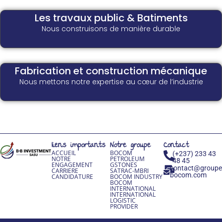
Les travaux public & Batiments
Nous construisons de manière durable
Fabrication et construction mécanique
Nous mettons notre expertise au cœur de l’industrie
liens importants
Notre groupe
Contact
ACCUEIL
BOCOM
(+237) 233 43
NOTRE
PETROLEUM
48 45
ENGAGEMENT
GSTONES
contact@group
CARRIERE
SATRAC-MBRI
bocom.com
CANDIDATURE
BOCOM INDUSTRY
BOCOM
INTERNATIONAL
INTERNATIONAL
LOGISTIC
PROVIDER