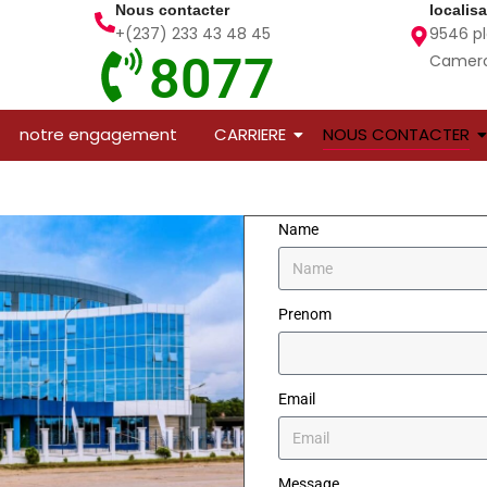
Nous contacter
localis
+(237) 233 43 48 45
9546 pl
8077
Camer
notre engagement
CARRIERE
NOUS CONTACTER
Name
Prenom
Email
Message