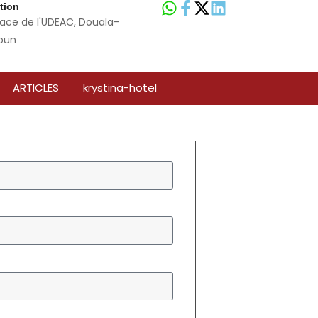
ation
ace de l'UDEAC, Douala-
oun
ARTICLES
krystina-hotel