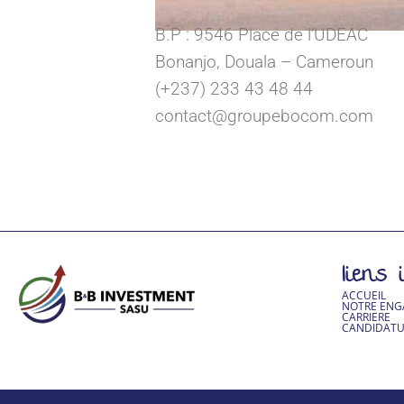
B.P : 9546 Place de l’UDEAC
Bonanjo, Douala – Cameroun
(+237) 233 43 48 44
contact@groupebocom.com
liens
ACCUEIL
NOTRE EN
CARRIERE
CANDIDATU