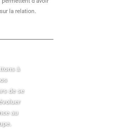
permettent d’avoir
ur la relation.
ttons à
nos
urs de se
évoluer
nce au
upe.
que de