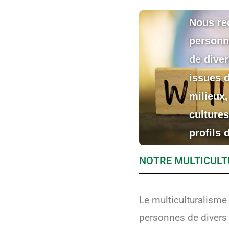
Nous re
personn
de diver
issues d
milieux,
cultures
profils 
NOTRE MULTICULT
Le multiculturalisme
personnes de divers ho