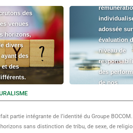
rémunératio
crutons des
individualis
es venues
adossée sur
s horizons,
évaluation 
e divers
niveau de
 ayant des
responsabili
 et des
des perfor
différents.
de nos
URALISME
collaborateu
 fait partie intégrante de l’identité du Groupe BOCOM
rizons sans distinction de tribu, de sexe, de religion ;