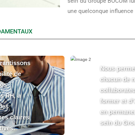
sein du Groupe BOCOM lui 
une quelconque influence s
NDAMENTAUX
rantissons
Nous perme
ilité de
chacun de 
nos
collaborate
s RH, à
former et d’
des
en permane
es claires
sein du Gro
tives.
Notre politi