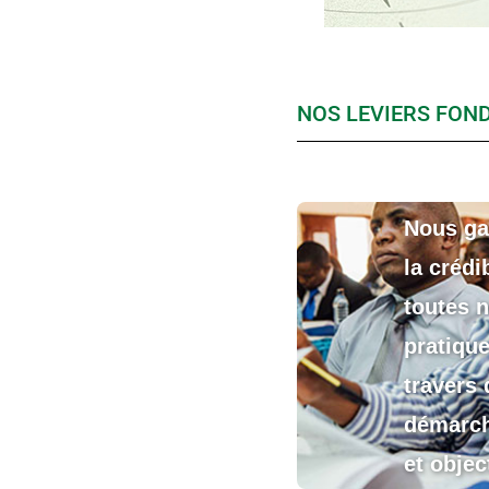
NOS LEVIERS FO
Nous ga
la crédib
toutes 
pratique
travers 
démarch
et objec