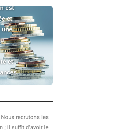
n est
ée et
 une
du
té et
mances
rs.
. Nous recrutons les
 il suffit d’avoir le