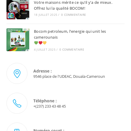
Votre maisons mérite ce qu’il y’a de mieux.
Offrez lui la qualité BOCOM!
18 JUILLET 2025
/
0 COMMENTAIRE
Bocom petroleum, l’energie qui unit les
camerounais
4 JUILLET 2025
/
0 COMMENTAIRE
Adresse :
9546 place de l'UDEAC, Douala-Cameroun
Téléphone :
+(237) 233 43 48 45
Numéro court :